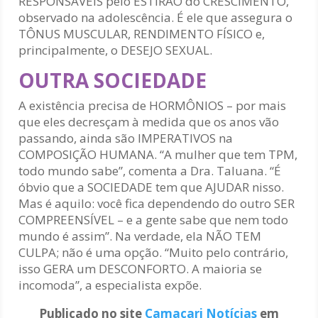
RESPONSÁVEIS pelo ESTIRÃO do CRESCIMENTO,
observado na adolescência. É ele que assegura o
TÔNUS MUSCULAR, RENDIMENTO FÍSICO e,
principalmente, o DESEJO SEXUAL.
OUTRA SOCIEDADE
A existência precisa de HORMÔNIOS – por mais
que eles decresçam à medida que os anos vão
passando, ainda são IMPERATIVOS na
COMPOSIÇÃO HUMANA. “A mulher que tem TPM,
todo mundo sabe”, comenta a Dra. Taluana. “É
óbvio que a SOCIEDADE tem que AJUDAR nisso.
Mas é aquilo: você fica dependendo do outro SER
COMPREENSÍVEL – e a gente sabe que nem todo
mundo é assim”. Na verdade, ela NÃO TEM
CULPA; não é uma opção. “Muito pelo contrário,
isso GERA um DESCONFORTO. A maioria se
incomoda”, a especialista expõe.
Publicado no site
Camaçari Notícias
em