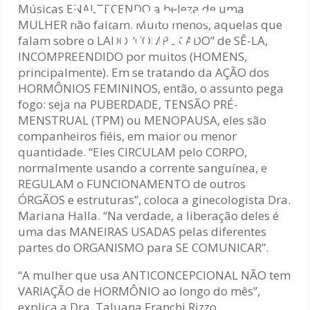
influenciam a
Músicas ENALTECENDO a beleza de uma
MULHER não faltam. Muito menos, aquelas que
mulher
falam sobre o LADO “COMPLICADO” de SÊ-LA,
INCOMPREENDIDO por muitos (HOMENS,
principalmente). Em se tratando da AÇÃO dos
HORMÔNIOS FEMININOS, então, o assunto pega
fogo: seja na PUBERDADE, TENSÃO PRÉ-
MENSTRUAL (TPM) ou MENOPAUSA, eles são
companheiros fiéis, em maior ou menor
quantidade. “Eles CIRCULAM pelo CORPO,
normalmente usando a corrente sanguínea, e
REGULAM o FUNCIONAMENTO de outros
ÓRGÃOS e estruturas”, coloca a ginecologista Dra.
Mariana Halla. “Na verdade, a liberação deles é
uma das MANEIRAS USADAS pelas diferentes
partes do ORGANISMO para SE COMUNICAR”.
“A mulher que usa ANTICONCEPCIONAL NÃO tem
VARIAÇÃO de HORMÔNIO ao longo do mês”,
explica a Dra. Taluana Franchi Rizzo,