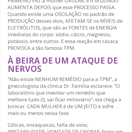
PRIMEIRO FAZ a mulher OVULAR, e o SEGUNDO
AUMENTA DEPOIS que esse PROCESSO PASSA.
Quando existe uma OSCILAÇÃO no padrão de
PRODUÇÃO desses dois, AFETAM-SE os NÍVEIS de
ELETRÓLITOS, que são as FONTES de ENERGIA
imediatas do corpo: sódio, cálcio, magnésio,
potássio, entre outros. E essa reação em casaca
PROVOCA a tão famosa TPM.
À BEIRA DE UM ATAQUE DE
NERVOS
“Não existe NENHUM REMÉDIO para a TPM”, a
ginecologista da clínica Dr. Família esclarece. “O
laboratório que inventar um remédio que
melhore tudo (!), vai ficar milionário”, ela chega a
brincar. CADA MULHER é de UM JEITO e sofre
mais ou menos nessa fase.
Cólicas, enxaquecas, falta de sono,
IRRITABILIDADE, VONTADE DE CHORAR, fome em